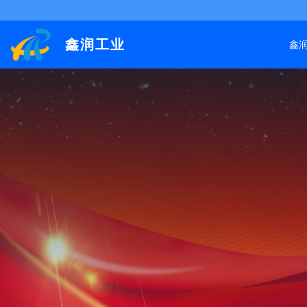
鑫润工业
鑫