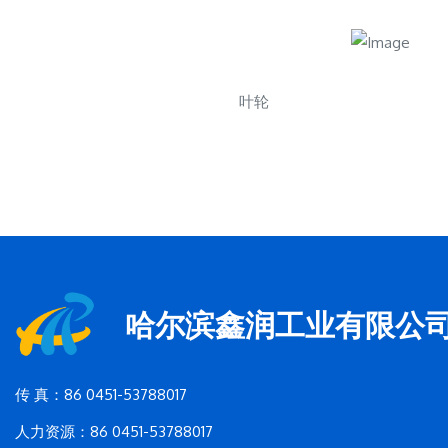
叶轮
哈尔滨鑫润工业有限公
传 真：86 0451-53788017
人力资源：86 0451-53788017