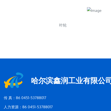
叶轮
哈尔滨鑫润工业有限公
传 真：86 0451-53788017
人力资源：86 0451-53788017