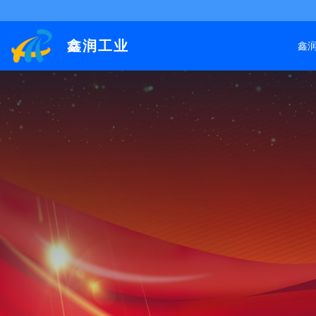
鑫润工业
鑫