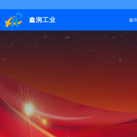
鑫润工业
鑫