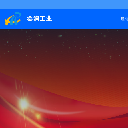
鑫润工业
鑫