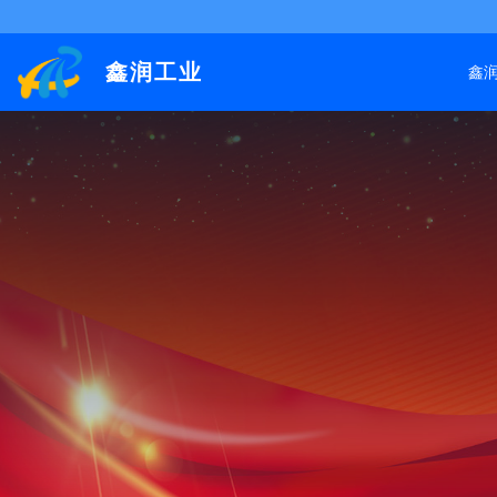
鑫润工业
鑫