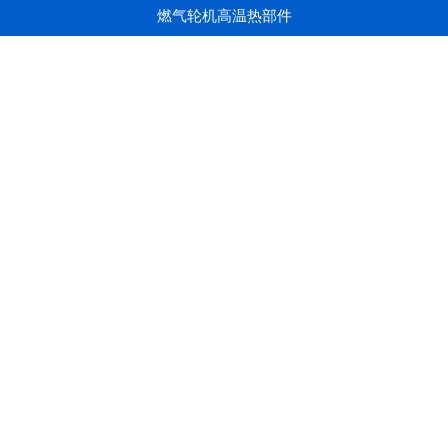
燃气轮机高温热部件
电站汽轮机及核电汽轮机精铸件
双相不锈钢叶轮
其它精铸产品